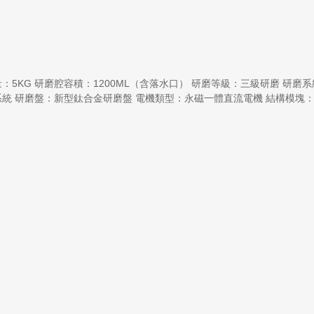
35 重量：5KG 研磨腔容積：1200ML（含落水口） 研磨等級：三級研磨 研磨
研磨盤：新型鈦合金研磨盤 電機類型：永磁一體直流電機 結構模塊：1.隔音棉