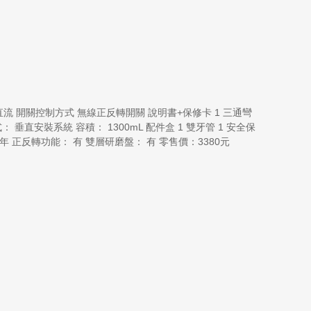
磁一體直流 開關控制方式 無線正反轉開關 說明書+保修卡 1 三通彎
式： 垂直安裝系統 容積： 1300mL 配件盒 1 雙牙管 1 安全保
年 正反轉功能： 有 雙層研磨盤： 有 零售價：3380元