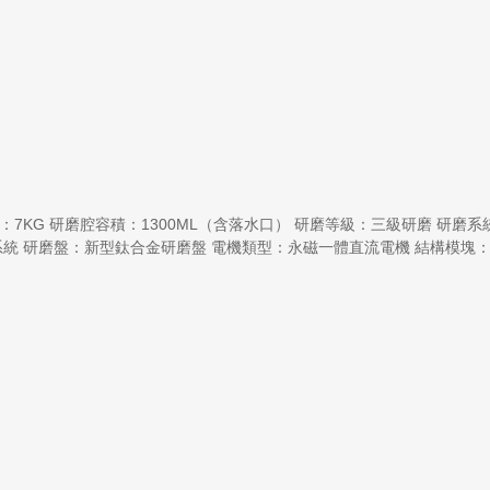
00重量：7KG 研磨腔容積：1300ML（含落水口） 研磨等級：三級研磨 研磨
：新型鈦合金研磨盤 電機類型：永磁一體直流電機 結構模塊：1.隔音棉， 2.無線開關模