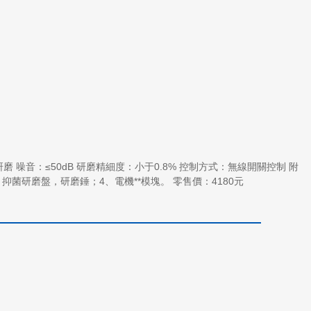
研磨 噪音：≤50dB 研磨精細度：小于0.8% 控制方式：無線開關控制 附
磨錘；4、電機**模塊。 零售價：4180元