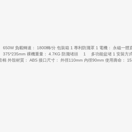
功率： 650W 負載轉速： 1800轉/分 包裝箱 1 專利防濺罩 1 電機： 永
尺寸： 375*235mm 裸機重量： 4.7KG 防濺堵頭 1 多功能盆堵 1 安裝方
 外殼材質： ABS 接口尺寸： 外徑110mm 內徑90mm 使用壽命： 15