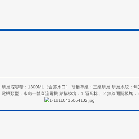
量：7KG 研磨腔容積：1300ML（含落水口） 研磨等級：三級研磨 研磨系統
磁一體直流電機 結構模塊：1.隔音棉， 2.無線開關模塊，3、抑菌研