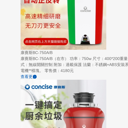
康賽斯BC-750A/B
康賽斯BC-750A/B（在市） 功率：750w 尺寸：400*2
式：無線開關控制 附加：過載保護 法蘭：不銹鋼+ABS安裝系統 研磨盤
電機**模塊。 零售價：4180元
查看更多