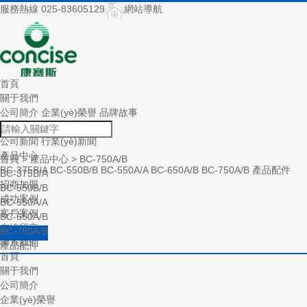
服務熱線 025-83605129
網站導航
首頁
關于我們
公司簡介
企業(yè)榮譽
品牌故事
新聞中心
公司新聞
行業(yè)新聞
產品中心
首頁
>
產品中心
>
BC-750A/B
BC-375B/A
BC-550B/B
BC-550A/A
BC-650A/B
BC-750A/B
產品配件
BC-375B/A
招商加盟
BC-550B/B
成功案例
BC-550A/A
客戶案例
BC-650A/B
在線留言
BC-750A/B
聯系我們
產品配件
首頁
關于我們
公司簡介
企業(yè)榮譽