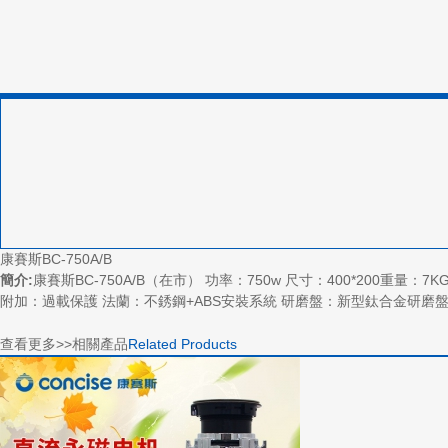
康賽斯BC-750A/B
簡介:
康賽斯BC-750A/B（在市） 功率：750w 尺寸：400*200重
附加：過載保護 法蘭：不銹鋼+ABS安裝系統 研磨盤：新型鈦合金研磨盤 電機類型：永
查看更多>>
相關產品
Related Products