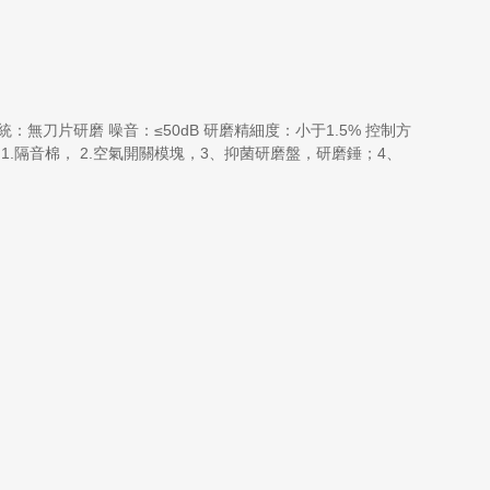
系統：無刀片研磨 噪音：≤50dB 研磨精細度：小于1.5% 控制方
， 2.空氣開關模塊，3、抑菌研磨盤，研磨錘；4、