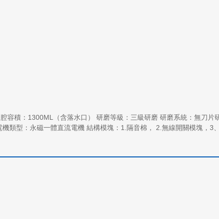
KG 研磨腔容積：1300ML（含落水口） 研磨等級：三級研磨 研磨系統：無刀片
體直流電機 結構模塊：1.隔音棉， 2.無線開關模塊，3、抑菌研磨盤，研