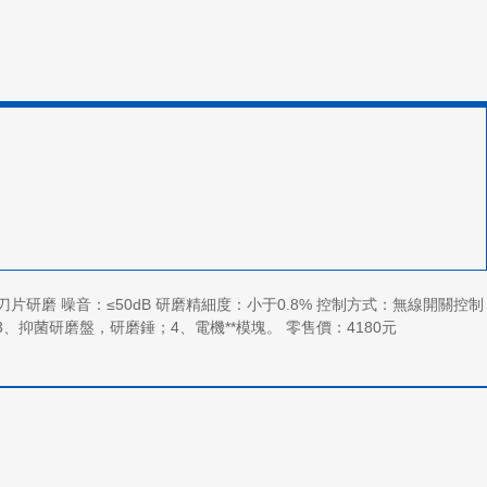
：無刀片研磨 噪音：≤50dB 研磨精細度：小于0.8% 控制方式：無線開關控制
磨盤，研磨錘；4、電機**模塊。 零售價：4180元