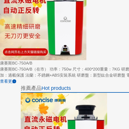
康賽斯BC-750A/B
康賽斯BC-750A/B（在市） 功率：750w 尺寸：400*200重量：7
加：過載保護 法蘭：不銹鋼+ABS安裝系統 研磨盤：新型鈦合金研磨盤 電機類型：永磁一
查看更多
推薦產品
Hot products