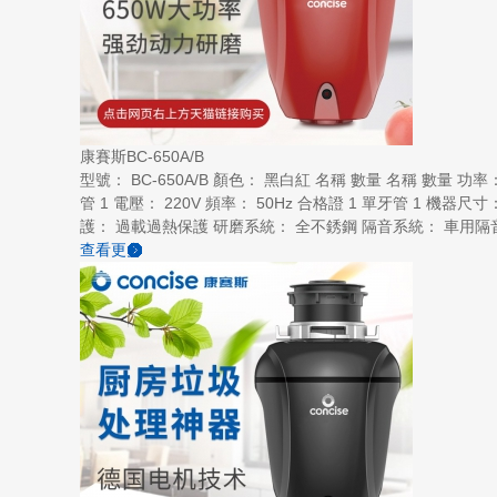
康賽斯BC-650A/B
型號： BC-650A/B 顏色： 黑白紅 名稱 數量 名稱 數量 
管 1 電壓： 220V 頻率： 50Hz 合格證 1 單牙管 1 機器
護： 過載過熱保護 研磨系統： 全不銹鋼 隔音系統： 車用隔音棉
查看更多