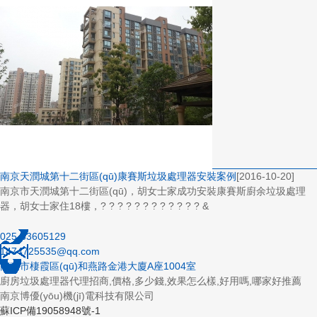
南京天潤城第十二街區(qū)康賽斯垃圾處理器安裝案例
[2016-10-20]
南京市天潤城第十二街區(qū)，胡女士家成功安裝康賽斯廚余垃圾處理
器，胡女士家住18樓，? ? ? ? ? ? ? ? ? ? ? ? &
025-83605129
1474725535@qq.com
南京市棲霞區(qū)和燕路金港大廈A座1004室
廚房垃圾處理器代理招商,價格,多少錢,效果怎么樣,好用嗎,哪家好推薦
南京博優(yōu)機(jī)電科技有限公司
蘇ICP備19058948號-1