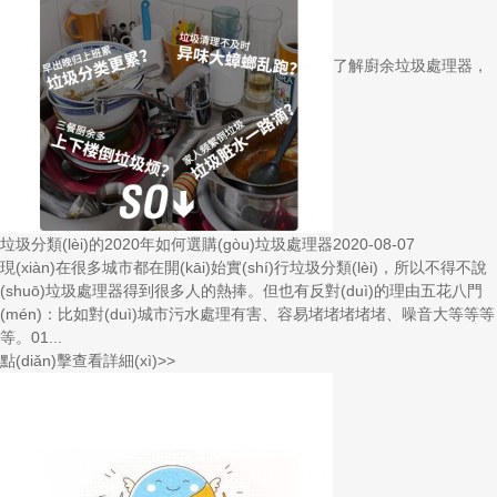
了解廚余垃圾處理器，
垃圾分類(lèi)的2020年如何選購(gòu)垃圾處理器
2020-08-07
現(xiàn)在很多城市都在開(kāi)始實(shí)行垃圾分類(lèi)，所以不得不說
(shuō)垃圾處理器得到很多人的熱捧。但也有反對(duì)的理由五花八門
(mén)：比如對(duì)城市污水處理有害、容易堵堵堵堵堵、噪音大等等等
等。01...
點(diǎn)擊查看詳細(xì)>>