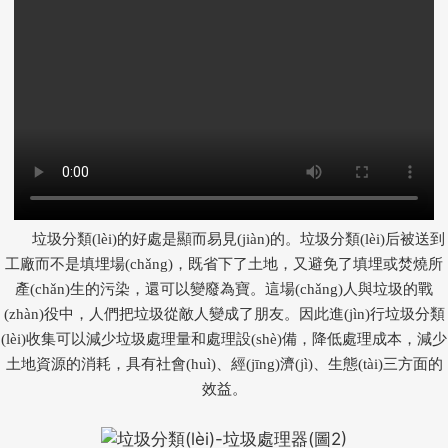
垃圾分類(lèi)的好處是顯而易見(jiàn)的。垃圾分類(lèi)后被送到
工廠而不是填埋場(chǎng)，既省下了土地，又避免了填埋或焚燒所
產(chǎn)生的污染，還可以
變廢為寶
。這場(chǎng)人與垃圾的戰
(zhàn)役中，人們把垃圾從敵人變成了朋友。因此進(jìn)行
垃圾分類
(lèi)收集
可以減少垃圾處理量和處理設(shè)備，降低處理成本，減少
土地資源的消耗，具有社會(huì)、經(jīng)濟(jì)、生態(tài)三方面的
效益。