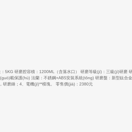
量：5KG 研磨腔容積：1200ML（含落水口） 研磨等級(jí)：三級(jí)研磨 研
guò)載保護(hù) 法蘭：不銹鋼+ABS安裝系統(tǒng) 研磨盤：新型鈦合金研磨
，研磨錘；4、電機(jī)**模塊。 零售價(jià)：2380元