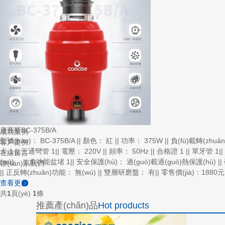
品牌故事
新聞中心
公司新聞
行業(yè)新聞
產(chǎn)品中心
BC-375B/A
BC-550B/B
BC-550A/A
BC-650A/B
BC-750A/B
產(chǎn)品配件
招商加盟
康賽斯BC-375B/A
成功案例
型號(hào)： BC-375B/A || 顏色： 紅 || 功率： 375W || 負(fù)載轉(zhu
客戶案例
卡 1 || 三通彎管 1|| 電壓： 220V || 頻率： 50Hz || 合格證 1 || 單牙管 
在線留言
(wú) || 多功能盆堵 1|| 安全保護(hù)： 過(guò)載過(guò)熱保護(hù) 
聯(lián)系我們
|| 正反轉(zhuǎn)功能： 無(wú) || 雙層研磨盤： 有|| 零售價(jià)：1880元
查看更多
共
1
頁(yè)
1
條
推薦產(chǎn)品
Hot products