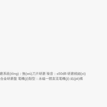
系統(tǒng)：無(wú)刀片研磨 噪音：≤50dB 研磨精細(xì)
合金研磨盤 電機(jī)類型：永磁一體直流電機(jī) 結(jié)構