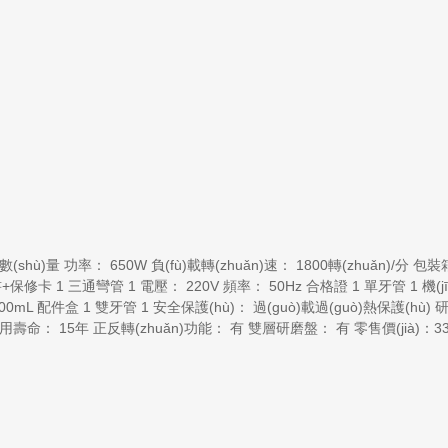
數(shù)量 功率： 650W 負(fù)載轉(zhuǎn)速： 1800轉(zhuǎn)/分 包
)明書+保修卡 1 三通彎管 1 電壓： 220V 頻率： 50Hz 合格證 1 單牙管 1 機(
mL 配件盒 1 雙牙管 1 安全保護(hù)： 過(guò)載過(guò)熱保護(hù)
 使用壽命： 15年 正反轉(zhuǎn)功能： 有 雙層研磨盤： 有 零售價(jià)：3