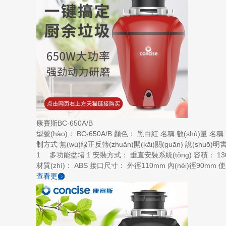
康賽斯BC-650A/B
型號(hào)： BC-650A/B 顏色： 黑白紅 名稱 數(shù)量 名稱 
制方式 無(wú)線正反轉(zhuǎn)開(kāi)關(guān) 說(shuō
1 多功能盆堵 1 安裝方式： 垂直安裝系統(tǒng) 容積： 1300
材質(zhì)： ABS 接口尺寸： 外徑110mm 內(nèi)徑90mm
查看更多