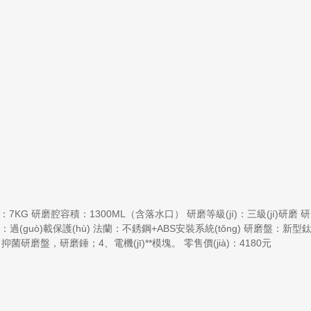
：7KG 研磨腔容積：1300ML（含落水口） 研磨等級(jí)：三級(jí)研磨 研磨
加：過(guò)載保護(hù) 法蘭：不銹鋼+ABS安裝系統(tǒng) 研磨盤：新型鈦
、抑菌研磨盤，研磨錘；4、電機(jī)**模塊。 零售價(jià)：4180元