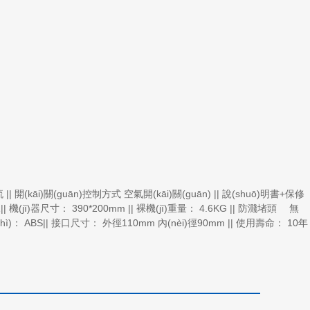
流 || 開(kāi)關(guān)控制方式 空氣開(kāi)關(guān) || 說(shuō)明書+保修
1|| 機(jī)器尺寸： 390*200mm || 裸機(jī)重量： 4.6KG || 防濺堵頭 無
zhì)： ABS|| 接口尺寸： 外徑110mm 內(nèi)徑90mm || 使用壽命： 10年