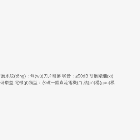
磨系統(tǒng)：無(wú)刀片研磨 噪音：≤50dB 研磨精細(xì)
盤 電機(jī)類型：永磁一體直流電機(jī) 結(jié)構(gòu)模