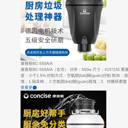
康賽斯BC-550A/A
康賽斯BC-550A/A（在市） 功率：550w 尺寸：415*235 重
度：小于1.5% 控制方式：空氣開(kāi)關(guān)控制 附加：過(
塊：1.隔音棉， 2.空氣開(kāi)關(guān)模塊，3、抑菌研磨盤
查看更多