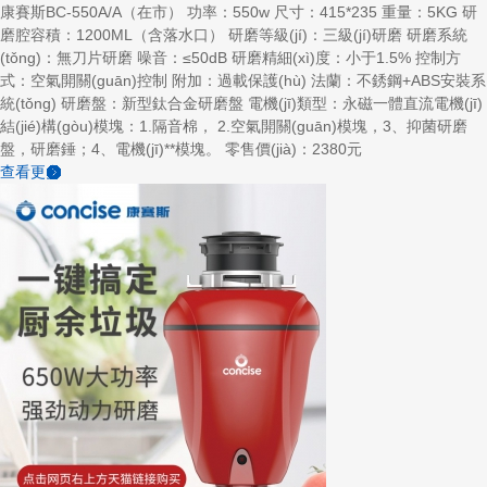
康賽斯BC-550A/A（在市） 功率：550w 尺寸：415*235 重量：5KG 研
磨腔容積：1200ML（含落水口） 研磨等級(jí)：三級(jí)研磨 研磨系統
(tǒng)：無刀片研磨 噪音：≤50dB 研磨精細(xì)度：小于1.5% 控制方
式：空氣開關(guān)控制 附加：過載保護(hù) 法蘭：不銹鋼+ABS安裝系
統(tǒng) 研磨盤：新型鈦合金研磨盤 電機(jī)類型：永磁一體直流電機(jī)
結(jié)構(gòu)模塊：1.隔音棉， 2.空氣開關(guān)模塊，3、抑菌研磨
盤，研磨錘；4、電機(jī)**模塊。 零售價(jià)：2380元
查看更多