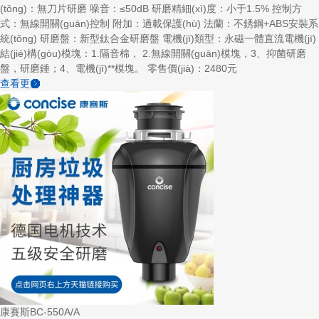
(tǒng)：無刀片研磨 噪音：≤50dB 研磨精細(xì)度：小于1.5% 控制方
式：無線開關(guān)控制 附加：過載保護(hù) 法蘭：不銹鋼+ABS安裝系
統(tǒng) 研磨盤：新型鈦合金研磨盤 電機(jī)類型：永磁一體直流電機(jī)
結(jié)構(gòu)模塊：1.隔音棉， 2.無線開關(guān)模塊，3、抑菌研磨
盤，研磨錘；4、電機(jī)**模塊。 零售價(jià)：2480元
查看更多
康賽斯BC-550A/A