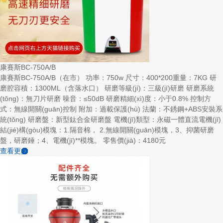
康賽斯BC-750A/B
康賽斯BC-750A/B（在市） 功率：750w 尺寸：400*200重量：7KG 研
磨腔容積：1300ML（含落水口） 研磨等級(jí)：三級(jí)研磨 研磨系統
(tǒng)：無刀片研磨 噪音：≤50dB 研磨精細(xì)度：小于0.8% 控制方
式：無線開關(guān)控制 附加：過載保護(hù) 法蘭：不銹鋼+ABS安裝系
統(tǒng) 研磨盤：新型鈦合金研磨盤 電機(jī)類型：永磁一體直流電機(jī)
結(jié)構(gòu)模塊：1.隔音棉， 2.無線開關(guān)模塊，3、抑菌研磨
盤，研磨錘；4、電機(jī)**模塊。 零售價(jià)：4180元
查看更多