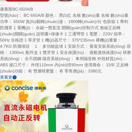
康賽斯BC-650A/B
型號(hào)： BC-650A/B 顏色： 黑白紅 名稱 數(shù)量 名稱 數(shù)量
功率： 650W 負(fù)載轉(zhuǎn)速： 1800轉(zhuǎn)/分 包裝箱 1 專利
防濺罩 1 電機(jī)： 永磁一體直流 開關(guān)控制方式 無線正反轉
(zhuǎn)開關(guān) 說明書+保修卡 1 三通彎管 1 電壓： 220V 頻率：
50Hz 合格證 1 單牙管 1 機(jī)器尺寸： 375*235mm 裸機(jī)重量：
4.7KG 防濺堵頭 1 多功能盆堵 1 安裝方式： 垂直安裝系統(tǒng) 容
積： 1300mL 配件盒 1 雙牙管 1 安全保護(hù)： 過載過熱保護(hù) 研磨
系統(tǒng)： 全不銹鋼 隔音系統(tǒng)： 車用隔音棉 外殼材質(zhì)：
ABS 接口尺寸： 外徑110mm 內(nèi)徑90mm 使用壽命： 15年 正反轉
(zhuǎn)功能： 有 雙層研磨盤： 有 零售價(jià)：3380元
查看更多