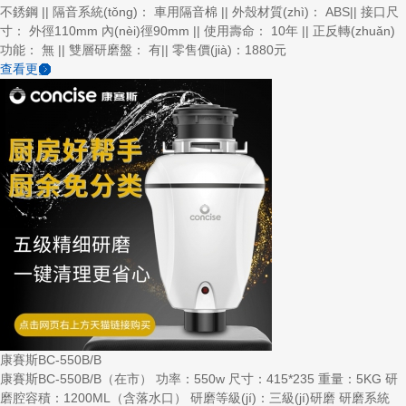
不銹鋼 || 隔音系統(tǒng)： 車用隔音棉 || 外殼材質(zhì)： ABS|| 接口尺
寸： 外徑110mm 內(nèi)徑90mm || 使用壽命： 10年 || 正反轉(zhuǎn)
功能： 無 || 雙層研磨盤： 有|| 零售價(jià)：1880元
查看更多
康賽斯BC-550B/B
康賽斯BC-550B/B（在市） 功率：550w 尺寸：415*235 重量：5KG 研
磨腔容積：1200ML（含落水口） 研磨等級(jí)：三級(jí)研磨 研磨系統