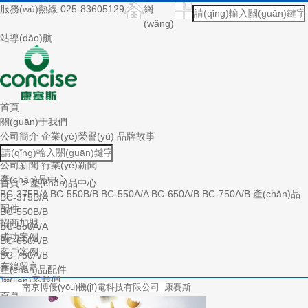
服務(wù)熱線 025-83605129
網
(wǎng)
站導(dǎo)航
首頁
關(guān)于我們
公司簡介
企業(yè)榮譽(yù)
品牌故事
新聞中心
公司新聞
行業(yè)新聞
產(chǎn)品中心
首頁
>
產(chǎn)品中心
BC-375B/A
BC-550B/B
BC-550A/A
BC-650A/B
BC-750A/B
產(chǎn)品
BC-375B/A
配件
BC-550B/B
招商加盟
BC-550A/A
成功案例
BC-650A/B
客戶案例
BC-750A/B
在線留言
產(chǎn)品配件
聯(lián)系我們
南京博優(yōu)機(jī)電科技有限公司_康賽斯
首頁