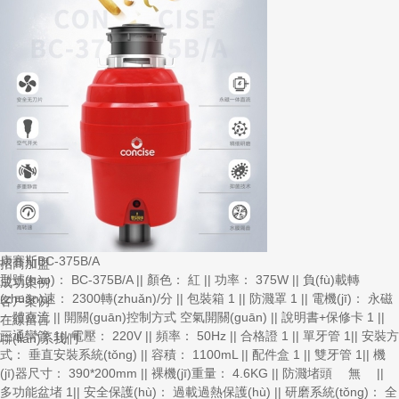
關(guān)于我們
公司簡介
企業(yè)榮譽(yù)
品牌故事
新聞中心
公司新聞
行業(yè)新聞
產(chǎn)品中心
BC-375B/A
BC-550B/B
BC-550A/A
BC-650A/B
BC-750A/B
產(chǎn)品配件
康賽斯BC-375B/A
招商加盟
型號(hào)： BC-375B/A || 顏色： 紅 || 功率： 375W || 負(fù)載轉
成功案例
(zhuǎn)速： 2300轉(zhuǎn)/分 || 包裝箱 1 || 防濺罩 1 || 電機(jī)： 永磁
客戶案例
一體直流 || 開關(guān)控制方式 空氣開關(guān) || 說明書+保修卡 1 ||
在線留言
三通彎管 1|| 電壓： 220V || 頻率： 50Hz || 合格證 1 || 單牙管 1|| 安裝方
聯(lián)系我們
式： 垂直安裝系統(tǒng) || 容積： 1100mL || 配件盒 1 || 雙牙管 1|| 機
(jī)器尺寸： 390*200mm || 裸機(jī)重量： 4.6KG || 防濺堵頭 無 ||
多功能盆堵 1|| 安全保護(hù)： 過載過熱保護(hù) || 研磨系統(tǒng)： 全